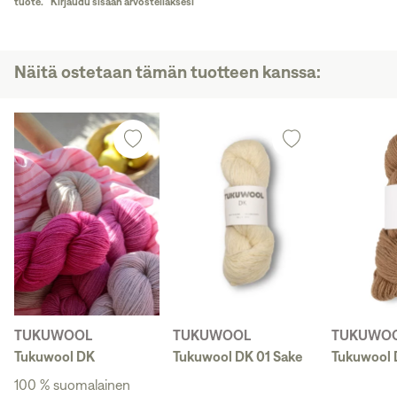
tuote.
Kirjaudu sisään arvostellaksesi
Näitä ostetaan tämän tuotteen kanssa:
TUKUWOOL
TUKUWOOL
TUKUWO
Tukuwool DK
Tukuwool DK 01 Sake
Tukuwool 
100 % suomalainen