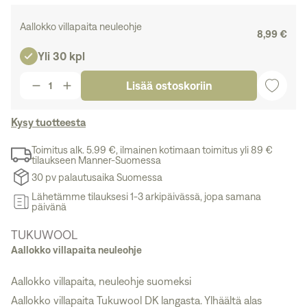
Aallokko villapaita neuleohje
8,99 €
Yli 30 kpl
Lisää ostoskoriin
Kysy tuotteesta
Toimitus alk. 5.99 €, ilmainen kotimaan toimitus yli 89 €
tilaukseen Manner-Suomessa
30 pv palautusaika Suomessa
Lähetämme tilauksesi 1-3 arkipäivässä, jopa samana
päivänä
TUKUWOOL
Aallokko villapaita neuleohje
Aallokko villapaita, neuleohje suomeksi
Aallokko villapaita Tukuwool DK langasta. Ylhäältä alas