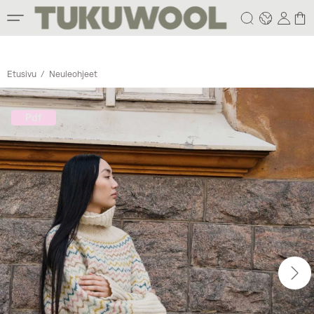
Etusivu
/
Neuleohjeet
Pdf