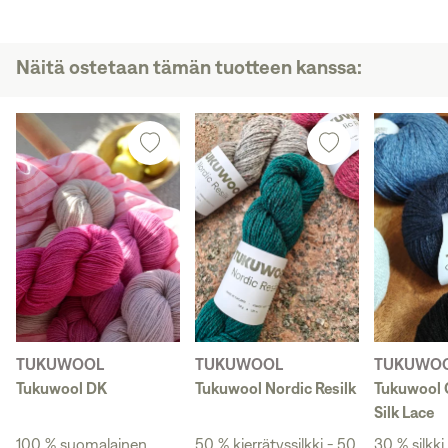
Näitä ostetaan tämän tuotteen kanssa:
TUKUWOOL
TUKUWOOL
TUKUWO
Tukuwool DK
Tukuwool Nordic Resilk
Tukuwool
Silk Lace
100 % suomalainen
50 % kierrätyssilkki - 50
30 % silkki