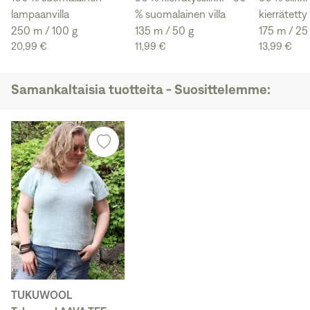
lampaanvilla
% suomalainen villa
kierrätetty
250 m / 100 g
135 m / 50 g
175 m / 25
20,99 €
11,99 €
13,99 €
Samankaltaisia tuotteita - Suosittelemme:
TUKUWOOL