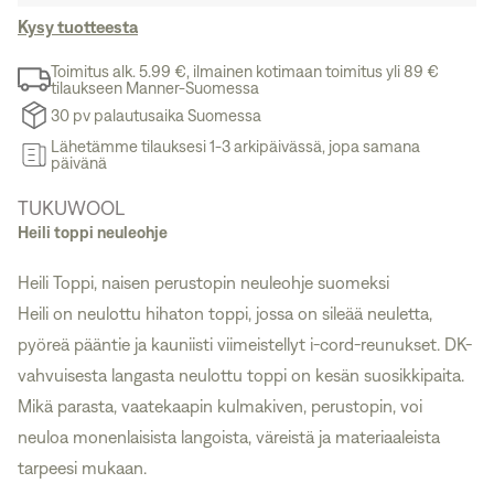
Kysy tuotteesta
Toimitus alk. 5.99 €, ilmainen kotimaan toimitus yli 89 €
tilaukseen Manner-Suomessa
30 pv palautusaika Suomessa
Lähetämme tilauksesi 1-3 arkipäivässä, jopa samana
päivänä
TUKUWOOL
Heili toppi neuleohje
Heili Toppi, naisen perustopin neuleohje suomeksi
Heili on neulottu hihaton toppi, jossa on sileää neuletta,
pyöreä pääntie ja kauniisti viimeistellyt i-cord-reunukset. DK-
vahvuisesta langasta neulottu toppi on kesän suosikkipaita.
Mikä parasta, vaatekaapin kulmakiven, perustopin, voi
neuloa monenlaisista langoista, väreistä ja materiaaleista
tarpeesi mukaan.