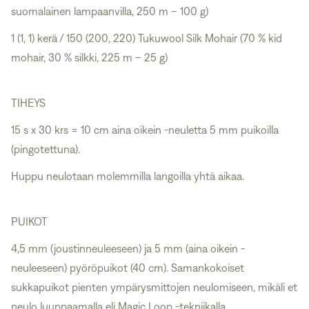
suomalainen lampaanvilla, 250 m – 100 g)
1 (1, 1) kerä / 150 (200, 220)
Tukuwool Silk Mohair
(70 % kid
mohair, 30 % silkki, 225 m – 25 g)
TIHEYS
15 s x 30 krs = 10 cm aina oikein -neuletta 5 mm puikoilla
(pingotettuna).
Huppu neulotaan molemmilla langoilla yhtä aikaa.
PUIKOT
4,5 mm (joustinneuleeseen) ja 5 mm (aina oikein -
neuleeseen) pyöröpuikot (40 cm). Samankokoiset
sukkapuikot pienten ympärysmittojen neulomiseen, mikäli et
neulo luuppaamalla eli Magic Loop -tekniikalla.