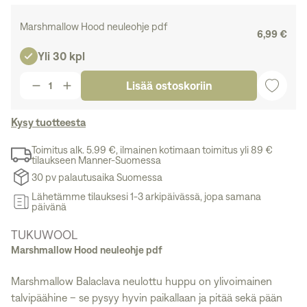
Marshmallow Hood neuleohje pdf
6,99 €
Yli 30 kpl
Lisää ostoskoriin
Kysy tuotteesta
Toimitus alk. 5.99 €, ilmainen kotimaan toimitus yli 89 €
tilaukseen Manner-Suomessa
30 pv palautusaika Suomessa
Lähetämme tilauksesi 1-3 arkipäivässä, jopa samana
päivänä
TUKUWOOL
Marshmallow Hood neuleohje pdf
Marshmallow Balaclava neulottu
huppu on ylivoimainen
talvipäähine – se pysyy hyvin paikallaan ja pitää sekä pään