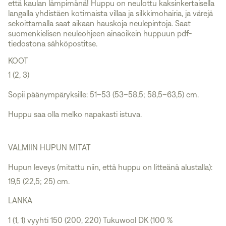
että kaulan lämpimänä! Huppu on neulottu kaksinkertaisella
langalla yhdistäen kotimaista villaa ja silkkimohairia, ja värejä
sekoittamalla saat aikaan hauskoja neulepintoja. Saat
suomenkielisen neuleohjeen ainaoikein huppuun pdf-
tiedostona sähköpostitse.
KOOT
1 (2, 3)
Sopii päänympäryksille: 51–53 (53–58,5; 58,5–63,5) cm.
Huppu saa olla melko napakasti istuva.
VALMIIN HUPUN MITAT
Hupun leveys (mitattu niin, että huppu on litteänä alustalla):
19,5 (22,5; 25) cm.
LANKA
1 (1, 1) vyyhti 150 (200, 220)
Tukuwool DK
(100 %