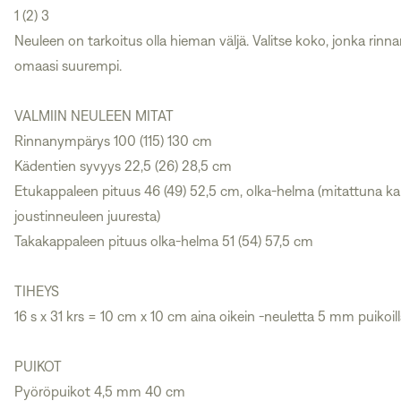
1 (2) 3
Neuleen on tarkoitus olla hieman väljä. Valitse koko, jonka rin
omaasi suurempi.
VALMIIN NEULEEN MITAT
Rinnanympärys 100 (115) 130 cm
Kädentien syvyys 22,5 (26) 28,5 cm
Etukappaleen pituus 46 (49) 52,5 cm, olka-helma (mitattuna k
joustinneuleen juuresta)
Takakappaleen pituus olka-helma 51 (54) 57,5 cm
TIHEYS
16 s x 31 krs = 10 cm x 10 cm aina oikein -neuletta 5 mm puikoill
PUIKOT
Pyöröpuikot 4,5 mm 40 cm