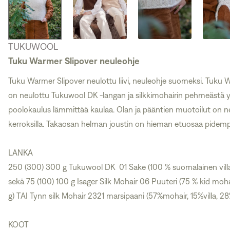
TUKUWOOL
Tuku Warmer Slipover neuleohje
Tuku Warmer Slipover neulottu liivi, neuleohje suomeksi. Tuku Wa
on neulottu Tukuwool DK -langan ja silkkimohairin pehmeästä 
poolokaulus lämmittää kaulaa. Olan ja pääntien muotoilut on ne
kerroksilla. Takaosan helman joustin on hieman etuosaa pidemp
LANKA
250 (300) 300 g Tukuwool DK 01 Sake (100 % suomalainen villa
sekä 75 (100) 100 g Isager Silk Mohair 06 Puuteri (75 % kid mohai
g) TAI Tynn silk Mohair 2321 marsipaani (57%mohair, 15%villa, 28%
KOOT