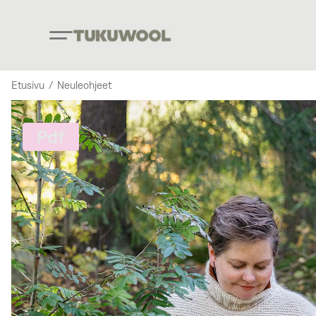
Etusivu
/
Neuleohjeet
Pdf