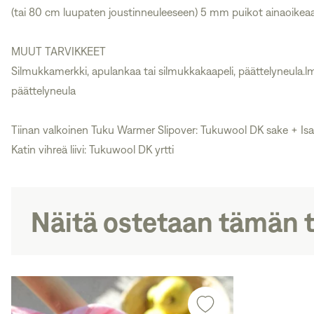
(tai 80 cm luupaten joustinneuleeseen) 5 mm puikot ainaoikea
MUUT TARVIKKEET
Silmukkamerkki, apulankaa tai silmukkakaapeli, päättelyneula.
päättelyneula
Tiinan valkoinen Tuku Warmer Slipover: Tukuwool DK sake + Isa
Katin vihreä liivi: Tukuwool DK yrtti
Näitä ostetaan tämän 