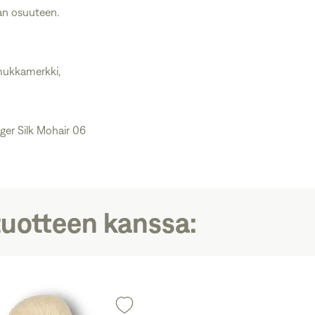
an osuuteen.
lmukkamerkki,
ger Silk Mohair 06
tuotteen kanssa: