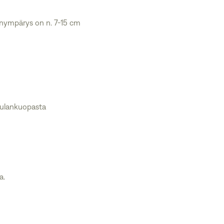
nanympärys on n. 7-15 cm
aulankuopasta
a.