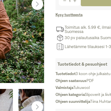
Kysy tuotteesta
Toimitus alk. 5.99 €, ilm
Suomessa
30 pv palautusaika Suo
Lähetämme tilauksesi 1-3
Tuotetiedot & pesuohjeet
Tuotetiedot
3 koon ohje julkaistu
Ohjeen saatavuus
PDF
Valmistaja
Tukuwool
Ohjeen kategoria
Slipoverit ja liivi
Ohjeen suunnittelija
Tiina Huhta