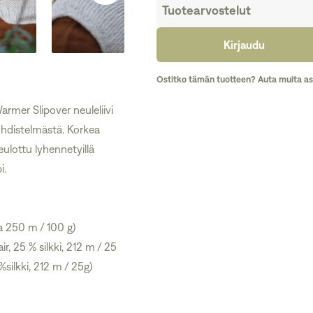
Tuotearvostelut
Kirjaudu
Ostitko tämän tuotteen? Auta muita as
rmer Slipover neuleliivi
yhdistelmästä. Korkea
ulottu lyhennetyillä
i.
 250 m / 100 g)
r, 25 % silkki, 212 m / 25
silkki, 212 m / 25g)