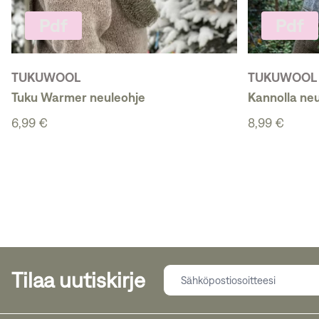
Pdf
Pdf
TUKUWOOL
TUKUWOOL
Tuku Warmer neuleohje
Kannolla neu
6,99 €
8,99 €
Tilaa uutiskirje