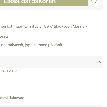
Lisää ostoskoriin
ainen kotimaan toimitus yli 89 € tilaukseen Manner-
messa
 arkipäivässä, jopa samana päivänä
 18.10.2023
t
niemi, Tukuwool