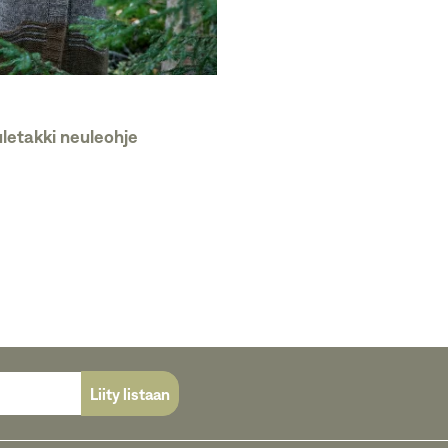
letakki neuleohje
Liity listaan