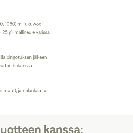
, 950, 1060) m Tukuwool
 25 g), mallineule värissä
illa pingotuksen jälkeen
arten halutessa
in muut), jämälankaa tai
tuotteen kanssa: