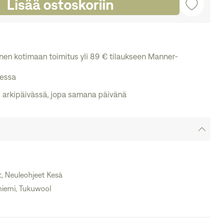
Lisää ostoskoriin
ainen kotimaan toimitus yli 89 € tilaukseen Manner-
messa
 arkipäivässä, jopa samana päivänä
it, Neuleohjeet Kesä
niemi, Tukuwool