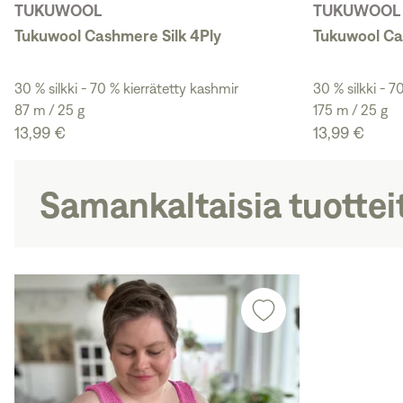
TUKUWOOL
TUKUWOOL
Tukuwool Cashmere Silk 4Ply
Tukuwool Ca
30 % silkki - 70 % kierrätetty kashmir
30 % silkki - 7
87 m / 25 g
175 m / 25 g
13,99 €
13,99 €
Samankaltaisia tuottei