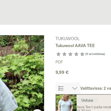
TUKUWOOL
Tukuwool AAVA TEE
(0 arvostelua)
PDF
9,99 €
Valittavissa: 2 
Uutuus
Aava Tee t-paita neul
Yli 30 kpl