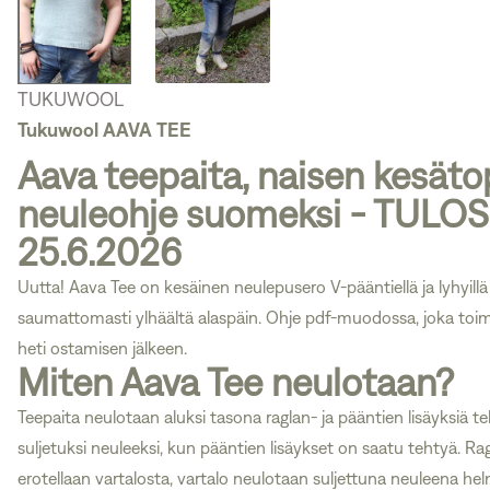
TUKUWOOL
Tukuwool AAVA TEE
Aava teepaita, naisen kesäto
neuleohje suomeksi - TULOS
25.6.2026
Uutta! Aava Tee on kesäinen neulepusero V-pääntiellä ja lyhyillä 
saumattomasti ylhäältä alaspäin. Ohje pdf-muodossa, joka toi
heti ostamisen jälkeen.
Miten Aava Tee neulotaan?
Teepaita neulotaan aluksi tasona raglan- ja pääntien lisäyksiä t
suljetuksi neuleeksi, kun pääntien lisäykset on saatu tehtyä. Rag
erotellaan vartalosta, vartalo neulotaan suljettuna neuleena hel