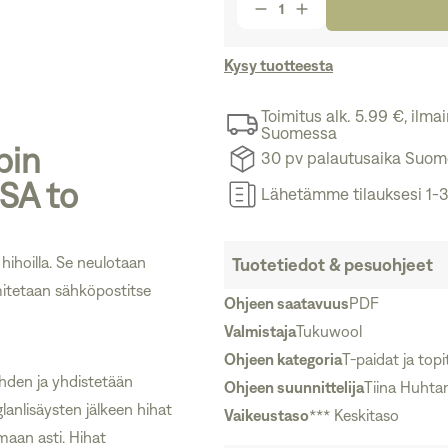
Kysy tuotteesta
Toimitus alk. 5.99 €, ilm
Suomessa
pin
30 pv palautusaika Suo
SA to
Lähetämme tilauksesi 1-3
hihoilla. Se neulotaan
Tuotetiedot & pesuohjeet
mitetaan sähköpostitse
Ohjeen saatavuus
PDF
Valmistaja
Tukuwool
Ohjeen kategoria
T-paidat ja top
ehden ja yhdistetään
Ohjeen suunnittelija
Tiina Huhta
lanlisäysten jälkeen hihat
Vaikeustaso
*** Keskitaso
maan asti. Hihat