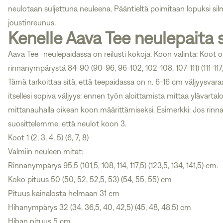
neulotaan suljettuna neuleena. Pääntieltä poimitaan lopuksi silm
joustinreunus.
Kenelle Aava Tee neulepaita 
Aava Tee -neulepaidassa on reilusti kokoja. Koon valinta: Koot
rinnanympärystä 84-90 (90-96, 96-102, 102-108, 107-111) (111-117,
Tämä tarkoittaa sitä, että teepaidassa on n. 6-16 cm väljyysvaraa
itsellesi sopiva väljyys: ennen työn aloittamista mittaa ylävartal
mittanauhalla oikean koon määrittämiseksi. Esimerkki: Jos rin
suosittelemme, että neulot koon 3.
Koot 1 (2, 3, 4, 5) (6, 7, 8)
Valmiin neuleen mitat:
Rinnanympärys 95,5 (101,5, 108, 114, 117,5) (123,5, 134, 141,5) cm.
Koko pituus 50 (50, 52, 52,5, 53) (54, 55, 55) cm
Pituus kainalosta helmaan 31 cm
Hihanympärys 32 (34, 36,5, 40, 42,5) (45, 48, 48,5) cm
Hihan pituus 5 cm