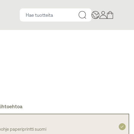
vaihtoehtoa
eohje paperiprintti suomi