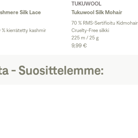
TUKUWOOL
shmere Silk Lace
Tukuwool Silk Mohair
70 % RMS-Sertifioitu Kidmohair
0 % kierrätetty kashmir
Cruelty-Free silkki
225 m / 25 g
9,99 €
ta - Suosittelemme: