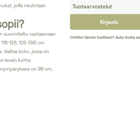
ukat, joilla neulotaan
Tuotearvostelut
sopii?
Kirjaudu
 on suunniteltu vastaamaan
Ostitko tämän tuotteen? Auta muita as
 118-126, 126-136) cm.
. Valitse koko, jossa on
osi levein kohta
nanympäryksesi on 98 cm,